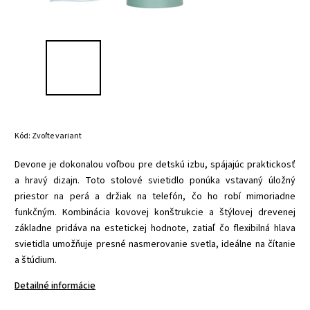
Kód:
Zvoľte variant
Devone je dokonalou voľbou pre detskú izbu, spájajúc praktickosť
a hravý dizajn. Toto stolové svietidlo ponúka vstavaný úložný
priestor na perá a držiak na telefón, čo ho robí mimoriadne
funkčným. Kombinácia kovovej konštrukcie a štýlovej drevenej
základne pridáva na estetickej hodnote, zatiaľ čo flexibilná hlava
svietidla umožňuje presné nasmerovanie svetla, ideálne na čítanie
a štúdium.
Detailné informácie