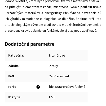
vyrába svietidlá, ktoré hýria prírodnými tvarmi a materiálmi a stávajú
sa pútavým elementom v každej miestnosti. Vďaka použitiu trvalo
udržateľných materiálov a energeticky efektívneho osvetlenia sú
ich výrobky mimoriadne ekologické. Je dôležité, že firma drží krok
s technologickým vývojom a súčasne s medzinárodnými trendmi, a
preto ponúka svietidlá nielen funkčné, ale aj dizajnovo zaujímavé.
Dodatočné parametre
Kategória
:
Interiérové
Záruka
:
2 roky
EAN
:
Zvoľte variant
Farba
:
biela/staroružová/zelená
?
IP krytie
:
IP20