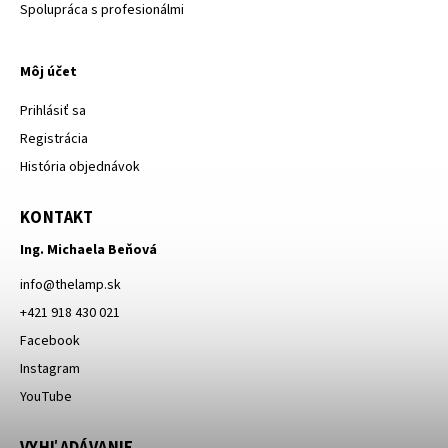
Spolupráca s profesionálmi
Môj účet
Prihlásiť sa
Registrácia
História objednávok
KONTAKT
Ing. Michaela Beňová
info
@
thelamp.sk
+421 918 430 021
Facebook
Instagram
YouTube
VYHĽADÁVANIE