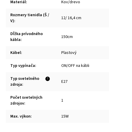
Materiál
:
Kov/drevo
Rozmery tienidla (Š /
12/ 16,4 cm
V)
:
Dĺžka prívodného
150cm
kábla
:
Kábel
:
Plastový
Typ vypínača
:
ON/OFF na kábli
Typ svetelného
?
E27
zdroja
:
Počet svetelných
1
zdrojov
:
Max. výkon
:
15W