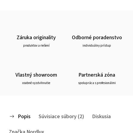
Záruka originality
Odborné poradenstvo
produktov a riešení
individuálny prístup
Vlastný showroom
Partnerská zóna
osobné vyzdvihnutie
spolupráca s profesionálmi
Popis
Súvisiace súbory (2)
Diskusia
Značka
Nordlux