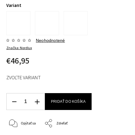
Variant
Neohodnotené
Značka:
Nordlux
€46,95
ZVOĽTE VARIANT
PRIDAŤ DO KOŠÍKA
Opýtať sa
Zdieľať