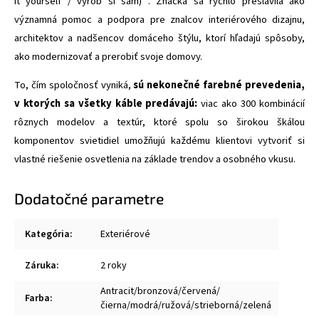
it yourself / vyrob si sám) . Značka sa rýchlo preslávila ako
významná pomoc a podpora pre znalcov interiérového dizajnu,
architektov a nadšencov domáceho štýlu, ktorí hľadajú spôsoby,
ako modernizovať a prerobiť svoje domovy.
To, čím spoločnosť vyniká,
sú nekonečné farebné prevedenia,
v ktorých sa všetky káble predávajú:
viac ako 300 kombinácií
rôznych modelov a textúr, ktoré spolu so širokou škálou
komponentov svietidiel umožňujú každému klientovi vytvoriť si
vlastné riešenie osvetlenia na základe trendov a osobného vkusu.
Dodatočné parametre
Kategória
:
Exteriérové
Záruka
:
2 roky
Antracit/bronzová/červená/
Farba
:
čierna/modrá/ružová/strieborná/zelená