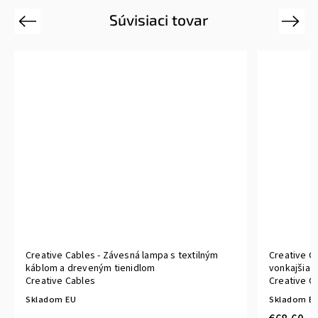
Súvisiaci tovar
Previous
Next
Creative Cables - Závesná lampa s textilným
Creative C
káblom a dreveným tienidlom
vonkajšia 
Creative Cables
Creative C
Skladom EU
Skladom E