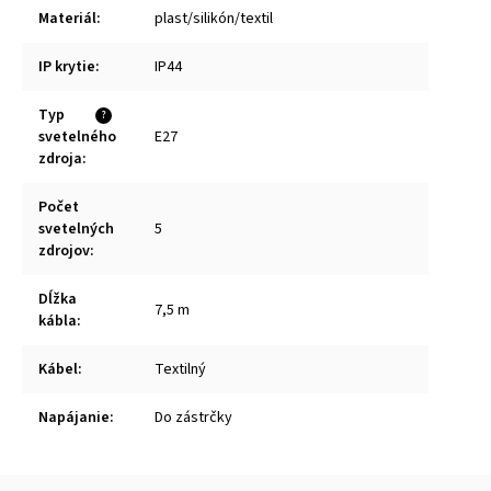
Materiál
:
plast/silikón/textil
IP krytie
:
IP44
Typ
?
svetelného
E27
zdroja
:
Počet
svetelných
5
zdrojov
:
Dĺžka
7,5 m
kábla
:
Kábel
:
Textilný
Napájanie
:
Do zástrčky