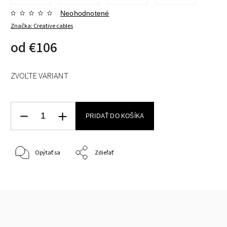
Neohodnotené
Značka:
Creative cables
od
€106
ZVOĽTE VARIANT
PRIDAŤ DO KOŠÍKA
Opýtať sa
Zdieľať