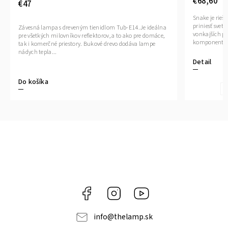
€68,60
€47
Snake je rieš
priniesť svet
Závesná lampa s dreveným tienidlom Tub-E14.Je ideálna
vonkajších pr
pre všetkých milovníkov reflektorov, a to ako pre domáce,
komponentov
tak i komerčné priestory. Bukové drevo dodáva lampe
nádych tepla...
Detail
Do košíka
Facebook
Instagram
YouTube
info
@
thelamp.sk