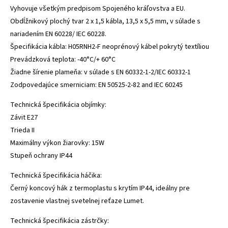
Vyhovuje všetkým predpisom Spojeného kráľovstva a EU.
Obdĺžnikový plochý tvar 2 x 1,5 kábla, 13,5 x 5,5 mm, v súlade s
nariadením EN 60228/ IEC 60228.
Špecifikácia kábla: H05RNH2-F neoprénový kábel pokrytý textíliou
Prevádzková teplota: -40°C/+ 60°C
Žiadne šírenie plameňa: v súlade s EN 60332-1-2/IEC 60332-1
Zodpovedajúce smerniciam: EN 50525-2-82 and IEC 60245
Technická špecifikácia objímky:
Závit E27
Trieda II
Maximálny výkon žiarovky: 15W
Stupeň ochrany IP44
Technická špecifikácia háčika:
Černý koncový hák z termoplastu s krytím IP44, ideálny pre
zostavenie vlastnej svetelnej reťaze Lumet.
Technická špecifikácia zástrčky: