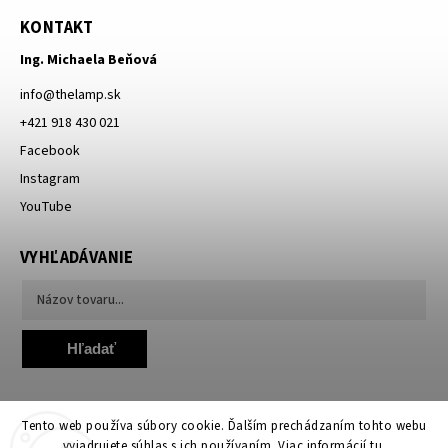
KONTAKT
Ing. Michaela Beňová
info
@
thelamp.sk
+421 918 430 021
Facebook
Instagram
YouTube
VYHĽADÁVANIE
Hľadať
Tento web používa súbory cookie. Ďalším prechádzaním tohto webu
vyjadrujete súhlas s ich používaním. Viac informácií
tu
.