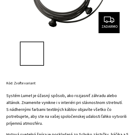
ZADARMO
Kód:
Zvoľte variant
Systém Lumet je úžasný spôsob, ako rozjasniť záhradu alebo
altánok. Znamenite vynikne i v interiéri pri slávnostnom stretnutí.
S nádhernými farbami textilných káblov objavíte všetko čo
potrebujete, aby ste na vašej spoločenskej udalosti ľahko vytvorili
príjemnú atmosféru.
Hotová svetelná šnúra je poskladaná zo Schuko zástrčky, háčika a 5