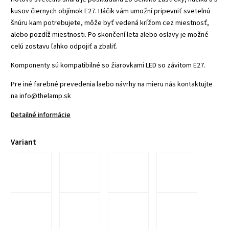
kusov čiernych objímok E27. Háčik vám umožní pripevniť svetelnú
šnúru kam potrebujete, môže byť vedená krížom cez miestnosť,
alebo pozdĺž miestnosti. Po skončení leta alebo oslavy je možné
celú zostavu ľahko odpojiť a zbaliť.
Komponenty sú kompatibilné so žiarovkami LED so závitom E27.
Pre iné farebné prevedenia laebo návrhy na mieru nás kontaktujte
na info@thelamp.sk
Detailné informácie
Variant