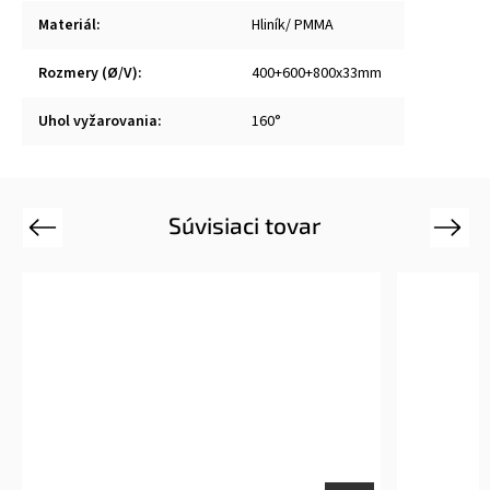
Materiál
:
Hliník/ PMMA
Rozmery (Ø/V)
:
400+600+800x33mm
Uhol vyžarovania
:
160°
Súvisiaci tovar
Previous
Next