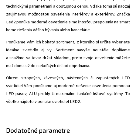
technickými parametrami a dostupnou cenou. Vďaka tomu sú naozaj
zaujímavou možnosťou osvetlenia interiérov a exteriérov. Značka
Led2 ponúka moderné osvetlenie s možnosťou prepojenia na smart
home riešenia Vášho bývania alebo kancelárie.
Ponúkame Vám ich bohatý sortiment, z ktorého si určite vyberiete
ideálne svietidlo aj vy. Sortiment navyše neustále dopĺňame
a snažíme sa tovar držať skladom, preto svoje osvetlenie môžete
mať doma už do niekoľkých dní od objednania.
Okrem stropných, závesných, nástenných či zapustených LED
svietidiel Vám ponúkame aj moderné riešenie osvetlenia pomocou
LED pásov, ALU profily či maximálne funkčné lištové systémy. To
všetko nájdete v ponuke svietidiel LED2.
Dodatočné parametre