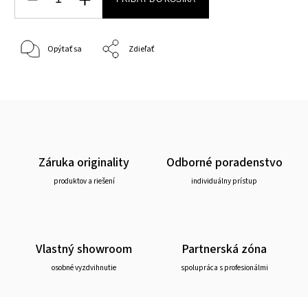
Opýtať sa
Zdieľať
Záruka originality
Odborné poradenstvo
produktov a riešení
individuálny prístup
Vlastný showroom
Partnerská zóna
osobné vyzdvihnutie
spolupráca s profesionálmi