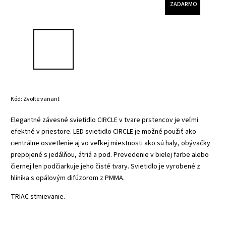
ZADARMO
Kód:
Zvoľte variant
Elegantné závesné svietidlo CIRCLE v tvare prstencov je veľmi
efektné v priestore. LED svietidlo CIRCLE je možné použiť ako
centrálne osvetlenie aj vo veľkej miestnosti ako sú haly, obývačky
prepojené s jedálňou, átriá a pod. Prevedenie v bielej farbe alebo
čiernej len podčiarkuje jeho čisté tvary. Svietidlo je vyrobené z
hliníka s opálovým difúzorom z PMMA.
TRIAC stmievanie.