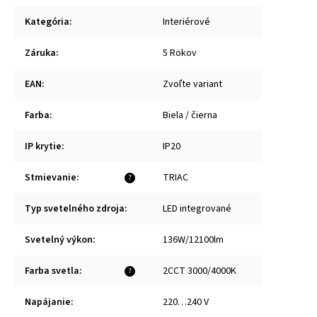
Kategória
:
Interiérové
Záruka
:
5 Rokov
EAN
:
Zvoľte variant
Farba
:
Biela / čierna
IP krytie
:
IP20
Stmievanie
:
TRIAC
?
Typ svetelného zdroja
:
LED integrované
Svetelný výkon
:
136W/12100lm
Farba svetla
:
2CCT 3000/4000K
?
Napájanie
:
220…240 V