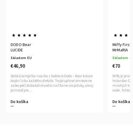
DODO Bear
Miffy First 
LUCIDE
MrMaRIA
Skladom EU
Skladom
(1
€46,90
€70
Detská lampička macíka z kolekcie Dodo – Bear krásne
Miffy je priat
doplní izbu každého dieťaťa. Trojstupňové stmievanie
holanďan Dick
zabezpečí dostatočné svetlo na čítanie rozprávky, ale aj
mnohých knih
jemnosť pre...
svete. Tohto..
Do košíka
Do košíka