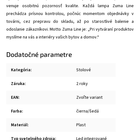
venuje osobitnú pozornosť kvalite. Každá lampa Zuma Line
prechádza prísnou kontrolou, počnúc momentom objednávky v
továrni, cez prepravu do skladu, až po starostlivé balenie a
odoslanie zákazníkovi. Motto Zuma Line je: „Pri vytváraní produktov
myslíme na vás a interiéry vašich bytov a domov.“
Dodatočné parametre
Kategória
:
Stolové
Záruka
:
2 roky
EAN
:
Zvoľte variant
Farba
:
čierna/šedá
Materiál
:
Plast
Typ svetelného zdroja
:
Led integrované