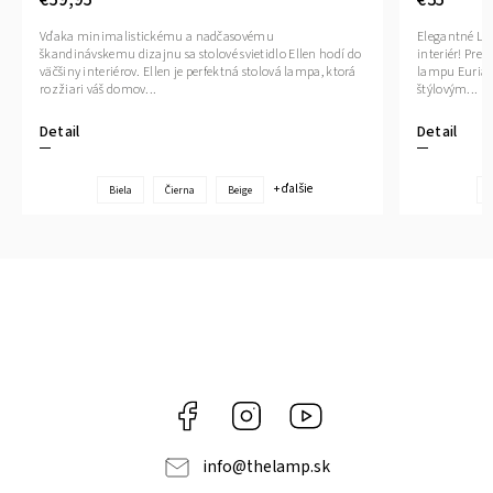
Vďaka minimalistickému a nadčasovému
Elegantné LED
škandinávskemu dizajnu sa stolové svietidlo Ellen hodí do
interiér! Pr
väčšiny interiérov. Ellen je perfektná stolová lampa, ktorá
lampu Euria 
rozžiari váš domov...
štýlovým...
Detail
Detail
+ ďalšie
Biela
Čierna
Beige
Facebook
Instagram
YouTube
info
@
thelamp.sk