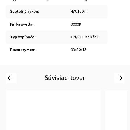
Svetelný výkon
:
4W/150lm
Farba svetla
:
3000K
Typ vypínača
:
ON/OFF na kábli
Rozmery v cm
:
33x30x15
Súvisiaci tovar
Previous
Next