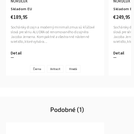
NORDLUX
NORDLUX
Skladom EU
Skladom E
€189,95
€249,95
Sochársky dizajn a moderný minimalizmus sú kľúčové
Sochársky di
slová pre sériu ALUDRA od renomovaného dizajnéra
slová pre sé
Jacoba Jensena. Kompaktné a všestranné nástenné
Jacoba Jense
svietidlo, ktoré vytvára...
svietidlo, ktor
Detail
Detail
Čierna
Antracit
Hnedá
Podobné (1)