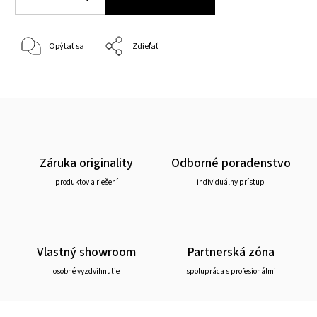
Opýtať sa
Zdieľať
Záruka originality
Odborné poradenstvo
produktov a riešení
individuálny prístup
Vlastný showroom
Partnerská zóna
osobné vyzdvihnutie
spolupráca s profesionálmi