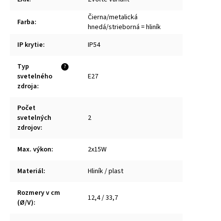
Čierna/metalická
Farba
:
hnedá/strieborná = hliník
IP krytie
:
IP54
Typ
?
svetelného
E27
zdroja
:
Počet
svetelných
2
zdrojov
:
Max. výkon
:
2x15W
Materiál
:
Hliník / plast
Rozmery v cm
12,4 / 33,7
(Ø/V)
: