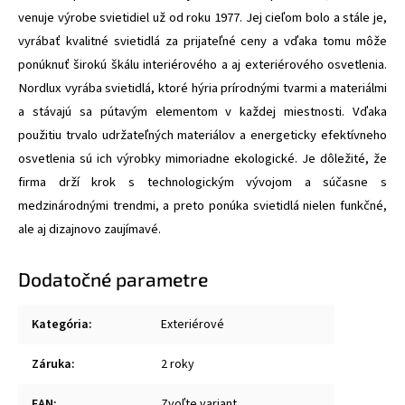
venuje výrobe svietidiel už od roku 1977. Jej cieľom bolo a stále je,
vyrábať kvalitné svietidlá za prijateľné ceny a vďaka tomu môže
ponúknuť širokú škálu interiérového a aj exteriérového osvetlenia.
Nordlux vyrába svietidlá, ktoré hýria prírodnými tvarmi a materiálmi
a stávajú sa pútavým elementom v každej miestnosti. Vďaka
použitiu trvalo udržateľných materiálov a energeticky efektívneho
osvetlenia sú ich výrobky mimoriadne ekologické. Je dôležité, že
firma drží krok s technologickým vývojom a súčasne s
medzinárodnými trendmi, a preto ponúka svietidlá nielen funkčné,
ale aj dizajnovo zaujímavé.
Dodatočné parametre
Kategória
:
Exteriérové
Záruka
:
2 roky
EAN
:
Zvoľte variant