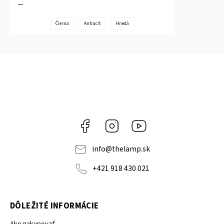
Čierna
Antracit
Hnedá
Facebook
Instagram
YouTube
info
@
thelamp.sk
+421 918 430 021
DÔLEŽITÉ INFORMÁCIE
Ako nakupovať