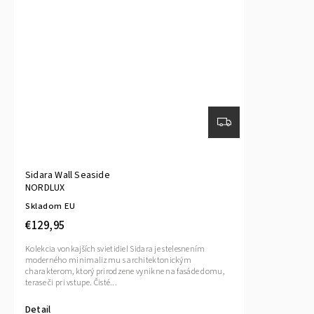
Sidara Wall Seaside
NORDLUX
Skladom EU
€129,95
Kolekcia vonkajších svietidiel Sidara je stelesnením
moderného minimalizmu s architektonickým
charakterom, ktorý prirodzene vynikne na fasáde domu,
terase či pri vstupe. Čisté...
Detail