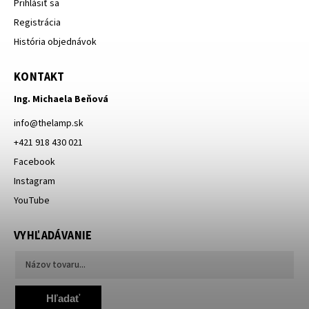
Prihlásiť sa
Registrácia
História objednávok
KONTAKT
Ing. Michaela Beňová
info
@
thelamp.sk
+421 918 430 021
Facebook
Instagram
YouTube
VYHĽADÁVANIE
Hľadať