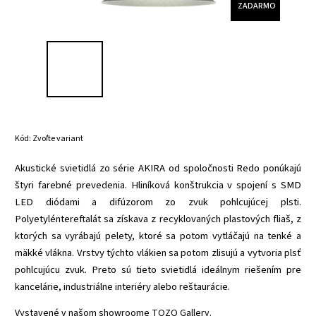
ZADARMO
Kód:
Zvoľte variant
Akustické svietidlá zo série AKIRA od spoločnosti Redo ponúkajú
štyri farebné prevedenia. Hliníková konštrukcia v spojení s SMD
LED diódami a difúzorom zo zvuk pohlcujúcej plsti.
Polyetyléntereftalát sa získava z recyklovaných plastových fliaš, z
ktorých sa vyrábajú pelety, ktoré sa potom vytláčajú na tenké a
mäkké vlákna. Vrstvy týchto vlákien sa potom zlisujú a vytvoria plsť
pohlcujúcu zvuk. Preto sú tieto svietidlá ideálnym riešením pre
kancelárie, industriálne interiéry alebo reštaurácie.
Vystavené v našom showroome TOZO Gallery.