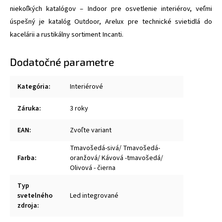
niekoľkých katalógov – Indoor pre osvetlenie interiérov, veľmi
úspešný je katalóg Outdoor, Arelux pre technické svietidlá do
kacelárii a rustikálny sortiment Incanti.
Dodatočné parametre
Kategória
:
Interiérové
Záruka
:
3 roky
EAN
:
Zvoľte variant
Tmavošedá-sivá/ Tmavošedá-
Farba
:
oranžová/ Kávová -tmavošedá/
Olivová - čierna
Typ
svetelného
Led integrované
zdroja
: