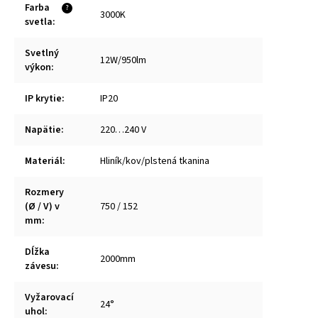
Farba
?
3000K
svetla
:
Svetlný
12W/950lm
výkon
:
IP krytie
:
IP20
Napätie
:
220…240 V
Materiál
:
Hliník/kov/plstená tkanina
Rozmery
(Ø / V) v
750 / 152
mm
:
Dĺžka
2000mm
závesu
:
Vyžarovací
24°
uhol
: