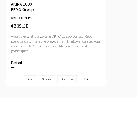
AKIRA 1090
REDO Group
Skladom EU
€389,50
Akustické svietidlá zo série AKIRA od spoločnosti Redo
ponúkajú štyri farebné prevedenia. Hliníková konštrukcia
v spojení s SMD LED diódami a difúzorom zo zvuk
pohlcujúcej...
Detail
+ ďalšie
Sivá
Olivová
Oranžová