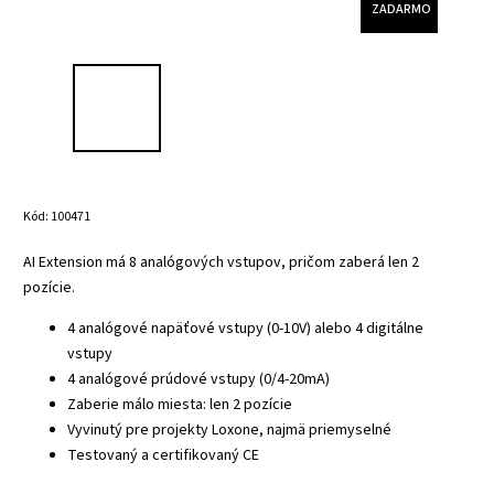
ZADARMO
Kód:
100471
AI Extension má 8 analógových vstupov, pričom zaberá len 2
pozície.
4 analógové napäťové vstupy (0-10V) alebo 4 digitálne
vstupy
4 analógové prúdové vstupy (0/4-20mA)
Zaberie málo miesta: len 2 pozície
Vyvinutý pre projekty Loxone, najmä priemyselné
Testovaný a certifikovaný CE