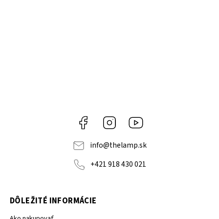
Facebook
Instagram
YouTube
info
@
thelamp.sk
+421 918 430 021
DÔLEŽITÉ INFORMÁCIE
Ako nakupovať