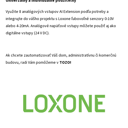
Univerzálny a individuálne použiteľný
Využite 8 analógových vstupov AI Extension podľa potreby a
integrujte do vášho projektu s Loxone ľubovoľné senzory 0-10V
alebo 4-20mA. Analógové napäťové vstupy môžete použiť aj ako
digitálne vstupy (24 V DC).
Ak chcete zautomatizovať Váš dom, administratívnu či komerčnú
budovu, radi Vám pomôžeme v
TOZO!